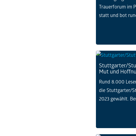
Trauerforum im P
statt und bot rund
Stuttgarter/Stu
Mut und Hoffn
Rund 8.000 Lese
die Stuttgarter/S
2023 gewählt. Bere