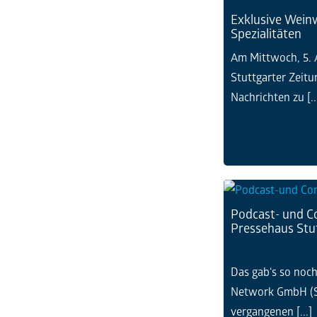
Exklusive Wein
Spezialitäten
Am Mittwoch, 5. A
Stuttgarter Zeitu
Nachrichten zu [..
Podcast- und C
Pressehaus Stu
Das gab‘s so noc
Network GmbH (
vergangenen [...]