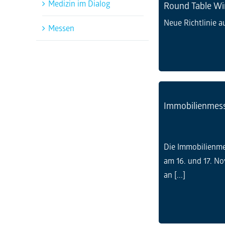
Medizin im Dialog
Round Table Wi
Neue Richtlinie a
Messen
PRINT
Immobilienmess
Tageszeitungen
Die Immobilienme
Wochenblatt
am 16. und 17. N
an [...]
Magazine & Specials