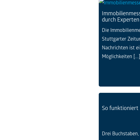
Immobilienmess
durch Experten
Die Immobilienme
Stuttgarter Zeitu
Nachrichten ist e
Möglichkeiten [...
So funktioniert
Drei Buchstaben, 