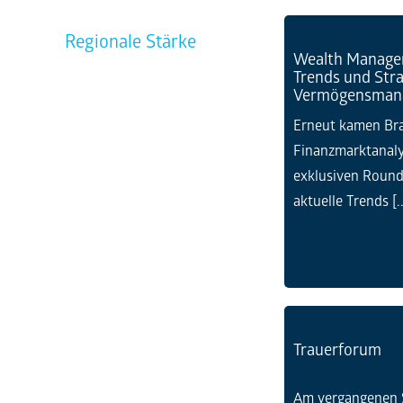
Media Analyse 2025
Wealth Manage
Trends und Stra
Vermögensman
Erneut kamen Br
Finanzmarktanaly
exklusiven Roun
aktuelle Trends [..
Trauerforum
Am vergangenen S