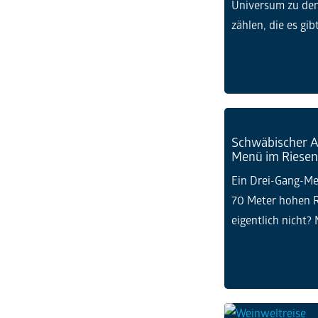
Universum zu den
zählen, die es gibt
Schwäbischer A
Menü im Riesen
Ein Drei-Gang-Me
70 Meter hohen R
eigentlich nicht? M