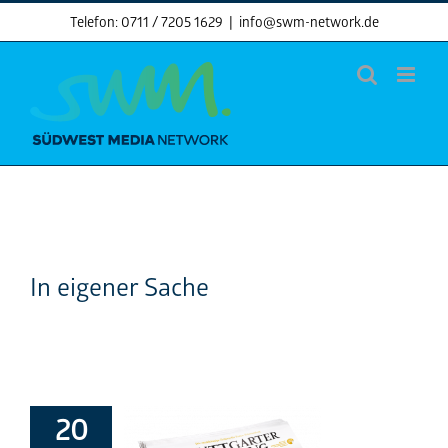
Skip
Telefon: 0711 / 7205 1629
|
info@swm-network.de
to
content
In eigener Sache
20