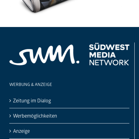
WERBUNG & ANZEIGE
Zeitung im Dialog
Werbemöglichkeiten
Anzeige
Werbeanzeige
Werbung
KONTAKT
Südwest Media Network GmbH
Postfach 10
44 26 | 70039 Stuttgart
Sitz der Gesellschaft:
Plieninger
Straße 150 | 70567 Stuttgart
Geschäftsführung:
Lars