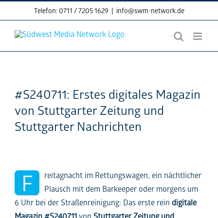
Skip
Telefon: 0711 / 7205 1629
|
info@swm-network.de
to
content
#S240711: Erstes digitales Magazin
von Stuttgarter Zeitung und
Stuttgarter Nachrichten
F
reitagnacht im Rettungswagen, ein nächtlicher
Plausch mit dem Barkeeper oder morgens um
6 Uhr bei der Straßenreinigung: Das erste rein
digitale
Magazin
#S240711
von
Stuttgarter Zeitung und