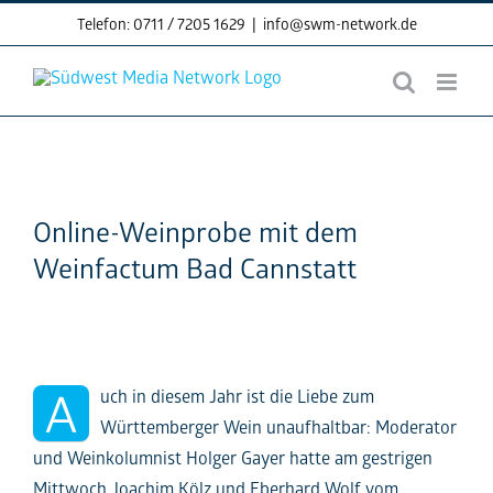
Skip
Telefon: 0711 / 7205 1629
|
info@swm-network.de
to
content
Online-Weinprobe mit dem
Weinfactum Bad Cannstatt
A
uch in diesem Jahr ist die Liebe zum
Württemberger Wein unaufhaltbar: Moderator
und Weinkolumnist Holger Gayer hatte am gestrigen
Mittwoch Joachim Kölz und Eberhard Wolf vom