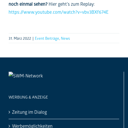
noch einmal sehen?
Hier geht’s zum Replay:
https://www.youtube.com/watch?v=vbv3BXf674E
31. März 2022
|
Event Beiträge
,
News
WERBUNG & ANZEIGE
Zeitung im Dialog
Werbemöglichkeiten