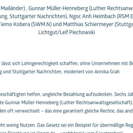
r & Mailänder) , Gunnar Müller-Henneberg (Luther Rechtsanwa
itung, Stuttgarter Nachrichten), Ngoc Anh Heimbach (RSM E
, Tiemo Kobera (SWM.N) und Matthias Schiermeyer (Stuttgar
Lichtgut/Leif Piechowski
e lässt sich Lohngerechtigkeit schaffen, ohne Unternehmen mit B
g und Stuttgarter Nachrichten, moderiert von Annika Grah
 Beschäftigten helfen, ungleiche Bezahlung aufzudecken. Sechs Jah
agte Gunnar Müller-Henneberg (Luther Rechtsanwaltsgesellschaft
en oft verwechselt – das eine garantiert gleiche Rechte, das ande
ieht wenig Nutzen. Das Gesetz sei ein Beispiel für übermäßige R