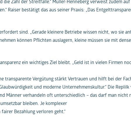
d die Zahl der Streitfälle.“ Müller-Henneberg verweist zudem auf
.“ Raiser bestätigt das aus seiner Praxis: „Das Entgelttranspar
rfordert sind. „Gerade kleinere Betriebe wissen nicht, wo sie an
rnehmen können Pflichten auslagern, kleine müssen sie mit dens
Transparenz ein wichtiges Ziel bleibt. „Geld ist in vielen Firmen 
n
e transparente Vergütung stärkt Vertrauen und hilft bei der Fac
laubwürdigkeit und moderne Unternehmenskultur.“ Die Replilk v
und Männer verhandeln oft unterschiedlich – das darf man nicht r
 umsetzbar bleiben. Je komplexer
 fairer Bezahlung verloren geht.“