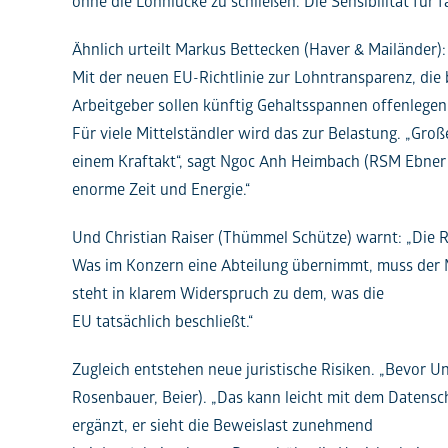
ohne die Lohnlücke zu schließen. Die Sensibilität für 
Ähnlich urteilt Markus Bettecken (Haver & Mailänder): 
Mit der neuen EU-Richtlinie zur Lohntransparenz, die
Arbeitgeber sollen künftig Gehaltsspannen offenlege
Für viele Mittelständler wird das zur Belastung. „Gr
einem Kraftakt“, sagt Ngoc Anh Heimbach (RSM Ebner
enorme Zeit und Energie.“
Und Christian Raiser (Thümmel Schütze) warnt: „Die R
Was im Konzern eine Abteilung übernimmt, muss der 
steht in klarem Widerspruch zu dem, was die
EU tatsächlich beschließt.“
Zugleich entstehen neue juristische Risiken. „Bevor 
Rosenbauer, Beier). „Das kann leicht mit dem Datenschu
ergänzt, er sieht die Beweislast zunehmend