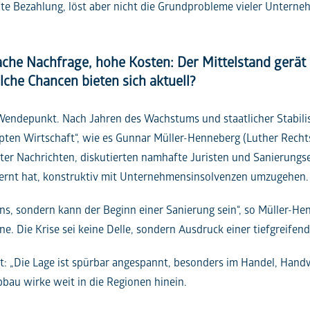
hte Bezahlung, löst aber nicht die Grundprobleme vieler Unterne
wache Nachfrage, hohe Kosten: Der Mittelstand gerät
lche Chancen bieten sich aktuell?
endepunkt. Nach Jahren des Wachstums und staatlicher Stabilisie
pten Wirtschaft“, wie es Gunnar Müller-Henneberg (Luther Rechts
rter Nachrichten, diskutierten namhafte Juristen und Sanierun
lernt hat, konstruktiv mit Unternehmensinsolvenzen umzugehen.
s, sondern kann der Beginn einer Sanierung sein“, so Müller-He
 Die Krise sei keine Delle, sondern Ausdruck einer tiefgreifen
igt: „Die Lage ist spürbar angespannt, besonders im Handel, Han
bbau wirke weit in die Regionen hinein.