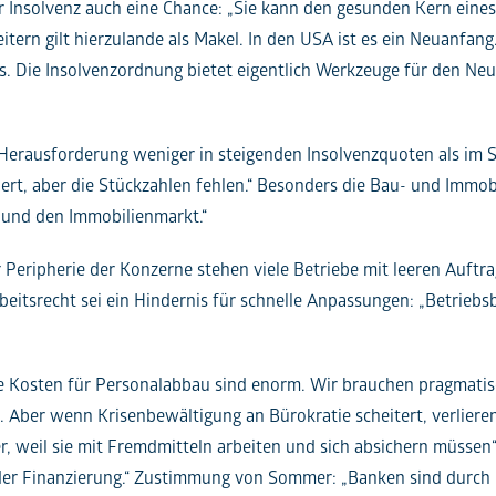
er Insolvenz auch eine Chance: „Sie kann den gesunden Kern ein
itern gilt hierzulande als Makel. In den USA ist es ein Neuanfang
s. Die Insolvenzordnung bietet eigentlich Werkzeuge für den Neu
 Herausforderung weniger in steigenden Insolvenzquoten als im St
iert, aber die Stückzahlen fehlen.“ Besonders die Bau- und Immo
r und den Immobilienmarkt.“
 Peripherie der Konzerne stehen viele Betriebe mit leeren Auftr
 Arbeitsrecht sei ein Hindernis für schnelle Anpassungen: „Betrie
Kosten für Personalabbau sind enorm. Wir brauchen pragmatische
. Aber wenn Krisenbewältigung an Bürokratie scheitert, verliere
ger, weil sie mit Fremdmitteln arbeiten und sich absichern müsse
 der Finanzierung.“ Zustimmung von Sommer: „Banken sind durch 