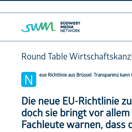
Skip
to
content
Round Table Wirtschaftskanz
N
eue Richtlinie aus Brüssel: Transparenz kan
Die neue EU-Richtlinie z
doch sie bringt vor allem
Fachleute warnen, dass d