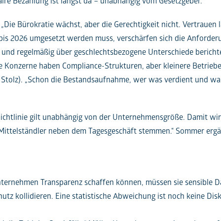
faire Bezahlung ist längst da – unabhängig vom Gesetzgeber.“
„Die Bürokratie wächst, aber die Gerechtigkeit nicht. Vertrauen lä
 bis 2026 umgesetzt werden muss, verschärfen sich die Anforder
n und regelmäßig über geschlechtsbezogene Unterschiede bericht
oße Konzerne haben Compliance-Strukturen, aber kleinere Betrieb
 Stolz). „Schon die Bestandsaufnahme, wer was verdient und wa
ichtlinie gilt unabhängig von der Unternehmensgröße. Damit wird
Mittelständler neben dem Tagesgeschäft stemmen.“ Sommer ergä
Unternehmen Transparenz schaffen können, müssen sie sensible Da
tz kollidieren. Eine statistische Abweichung ist noch keine Disk