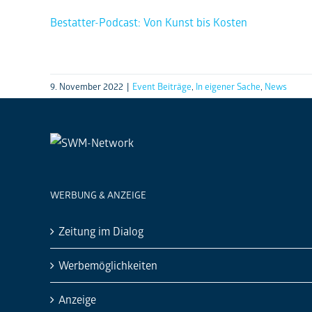
Bestatter-Podcast: Von Kunst bis Kosten
9. November 2022
|
Event Beiträge
,
In eigener Sache
,
News
WERBUNG & ANZEIGE
Zeitung im Dialog
Werbemöglichkeiten
Anzeige