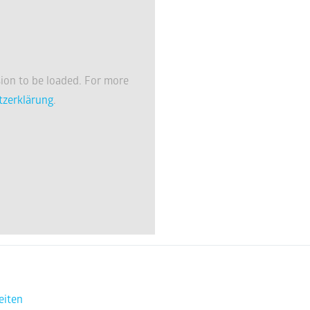
ion to be loaded. For more
tzerklärung
.
eiten