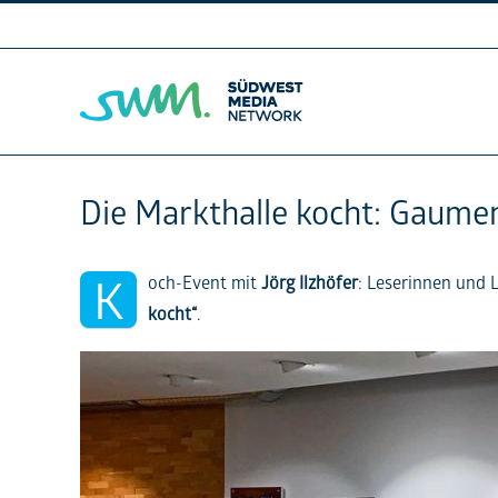
Skip
to
content
Die Markthalle kocht: Gaume
K
och-Event mit
Jörg Ilzhöfer
: Leserinnen und 
kocht“
.