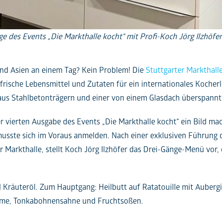
 des Events „Die Markthalle kocht“ mit Profi-Koch Jörg Ilzhöfer 
und Asien an einem Tag? Kein Problem! Die
Stuttgarter Markthall
 frische Lebensmittel und Zutaten für ein internationales Kocher
aus Stahlbetonträgern und einer von einem Glasdach überspannt
r vierten Ausgabe des Events „Die Markthalle kocht“ ein Bild m
musste sich im Voraus anmelden. Nach einer exklusiven Führung d
r Markthalle, stellt Koch Jörg Ilzhöfer das Drei-Gänge-Menü vor
 Kräuteröl. Zum Hauptgang: Heilbutt auf Ratatouille mit Auberg
reme, Tonkabohnensahne und Fruchtsoßen.