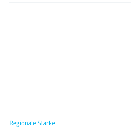
PRINT
Tageszeitungen
Wochenblatt
Magazine & Specials
Regionale Stärke