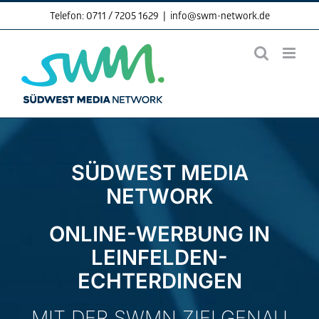
Skip
Telefon: 0711 / 7205 1629
|
info@swm-network.de
to
content
SÜDWEST MEDIA
NETWORK
ONLINE-WERBUNG IN
LEINFELDEN-
ECHTERDINGEN
MIT DER SWMN ZIELGENAU