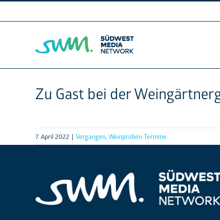
Skip
to
content
Zu Gast bei der Weingärtner
7. April 2022
|
Vergangen
,
Weinproben-Termine