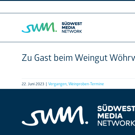
Skip
to
content
Zu Gast beim Weingut Wöhr
22. Juni 2023
|
Vergangen
,
Weinproben-Termine