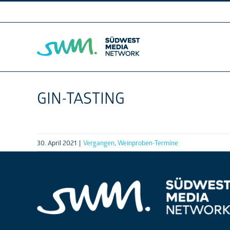
Skip
to
content
GIN-TASTING
30. April 2021
|
Vergangen
,
Weinproben-Termine